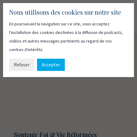
Nous utilisons des cookies sur notre site
En poursuivant la navigation sur ce site, vous acceptez
Recherc
Français
English
l'installation des cookies destinées à la diffusion de podcasts,
vidéos et autres messages pertinents au regard de vos
centres d'intérêts.
SOUTENIR FOI & VIE
RÉFORMÉES
Refuser
Accepter
Soutenir Foi & Vie Réformées