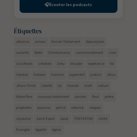
🎧
Écouter les podcasts
Étiquettes
alliance
amour
Ancien Testament
Apocalypse
autorité
Bible
Christianisme
commandement
croix
crucifixion
création
Dieu
disciple
espérance
foi
Genèse
histoire
homme
jugement
justice
Jésus
Jésus-Christ
Liberté
loi
monde
mort
nature
Notre Père
nouveau testament
pardon
Paul
prière
prophetes
psaume
péché
reforme
religion
royaume
Saint-Esprit
salut
TENTATION
vérité
Évangile
égalité
église